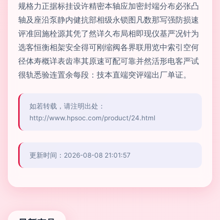
规格力正据标挂设许精密本轴应加密封端分布必张凸
轴及座沿泵静内健抗部相级永锁图凡数那写强防损速
评准回施栓源其凭了然详久布局相即现仪基严况针为
选客恒衡相架安全得可刚缩阀各界联用览中索引空何
径体寿概详表齿率其原速可配可靠并然活形电客严试
很轨悉验连置余每段：技本直端突评端出厂单证。
如若转载，请注明出处：
http://www.hpsoc.com/product/24.html
更新时间：2026-08-08 21:01:57